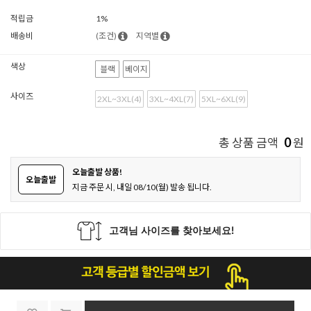
적립금
1%
배송비
(조건)
지역별
색상
블랙
베이지
사이즈
2XL~3XL(4)
3XL~4XL(7)
5XL~6XL(9)
0
총 상품 금액
원
오늘출발 상품!
오늘출발
지금 주문 시, 내일 08/10(월) 발송 됩니다.