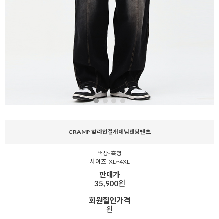
CRAMP 앞라인절개데님밴딩팬츠
색상- 흑청
사이즈- XL~4XL
판매가
35,900
원
회원할인가격
원