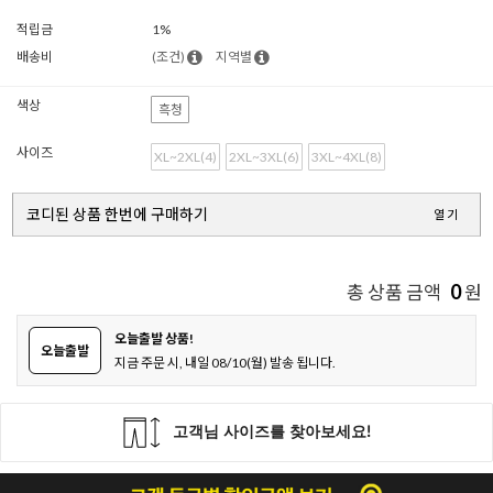
적립금
1%
배송비
(조건)
지역별
색상
흑청
사이즈
XL~2XL(4)
2XL~3XL(6)
3XL~4XL(8)
코디된 상품 한번에 구매하기
열기
0
총 상품 금액
원
오늘출발 상품!
오늘출발
지금 주문 시, 내일 08/10(월) 발송 됩니다.