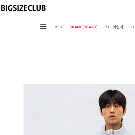
BEST
CRAMP(BRAND)
~7XL 리얼빅
1+1