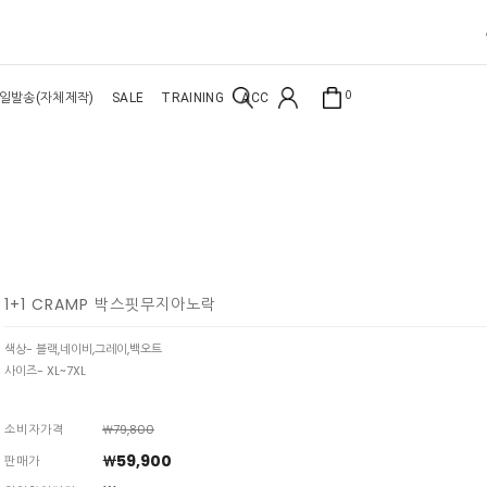
0
일발송(자체제작)
SALE
TRAINING
ACC
1+1 CRAMP 박스핏무지아노락
색상- 블랙,네이비,그레이,백오트
사이즈- XL~7XL
소비자가격
￦79,800
￦59,900
판매가