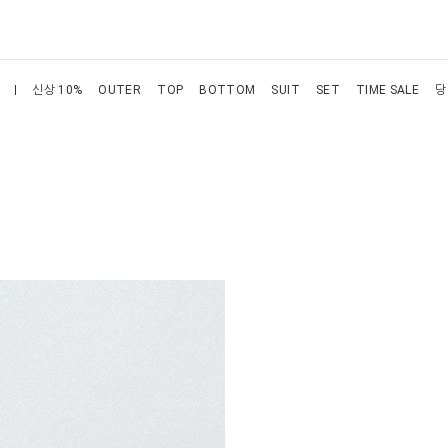
신상 10%
OUTER
TOP
BOTTOM
SUIT
SET
TIME SALE
당