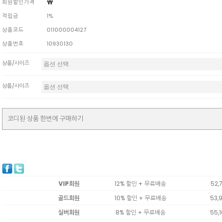
￦
회원할인가격
적립금
1%
상품코드
011000004127
상품번호
10930130
상품/사이즈
상품/사이즈
코디된 상품 한번에 구매하기
VIP회원
12% 할인 + 무료배송
52,
골드회원
10% 할인 + 무료배송
53,
실버회원
8% 할인 + 무료배송
55,