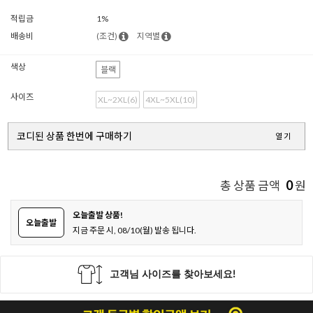
적립금
1%
배송비
(조건)
지역별
색상
블랙
사이즈
XL~2XL(6)
4XL~5XL(10)
코디된 상품 한번에 구매하기
열기
0
총 상품 금액
원
오늘출발 상품!
오늘출발
지금 주문 시, 08/10(월) 발송 됩니다.