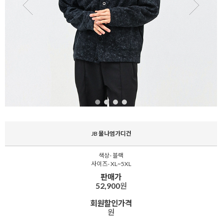
JB 물나염가디건
색상- 블랙
사이즈- XL~5XL
판매가
52,900
원
회원할인가격
원