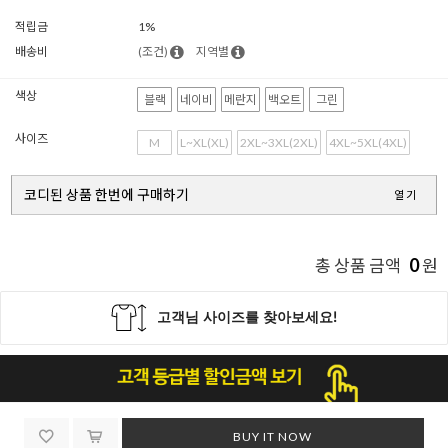
적립금
1%
배송비
(조건)
지역별
색상
블랙
네이비
메란지
백오트
그린
사이즈
M
L~XL(XL)
2XL~3XL(2XL)
4XL~5XL(4XL)
코디된 상품 한번에 구매하기
열기
0
총 상품 금액
원
BUY IT NOW