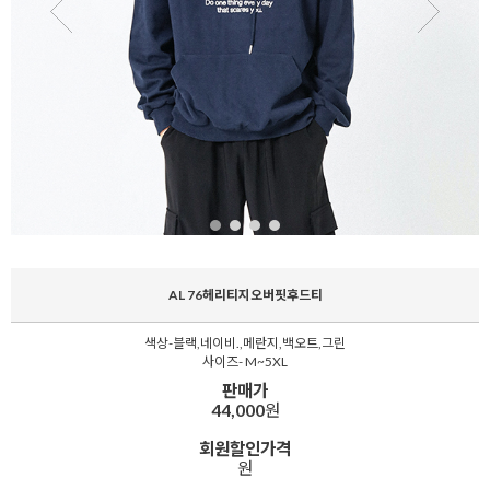
AL 76헤리티지오버핏후드티
색상-블랙,네이비.,메란지,백오트,그린
사이즈- M~5XL
판매가
44,000
원
회원할인가격
원