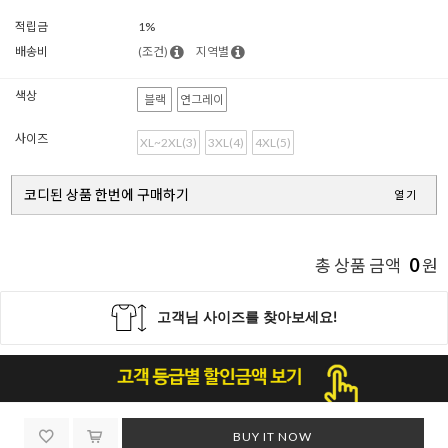
적립금
1%
배송비
(조건)
지역별
색상
블랙
연그레이
사이즈
XL~2XL(3)
3XL(4)
4XL(5)
코디된 상품 한번에 구매하기
열기
0
총 상품 금액
원
BUY IT NOW