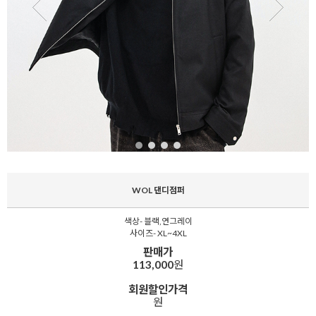
WOL 댄디점퍼
색상- 블랙,연그레이
사이즈- XL~4XL
판매가
113,000
원
회원할인가격
원