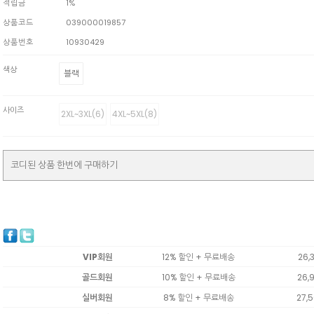
적립금
1%
상품코드
039000019857
상품번호
10930429
색상
블랙
사이즈
2XL~3XL(6)
4XL~5XL(8)
코디된 상품 한번에 구매하기
VIP회원
12% 할인 + 무료배송
26,
골드회원
10% 할인 + 무료배송
26,
실버회원
8% 할인 + 무료배송
27,