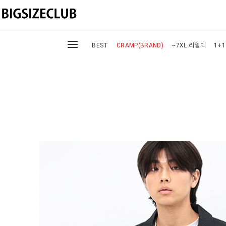
BEST
CRAMP(BRAND)
~7XL 리얼빅
1+1