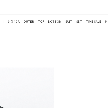
신상 10%
OUTER
TOP
BOTTOM
SUIT
SET
TIME SALE
당