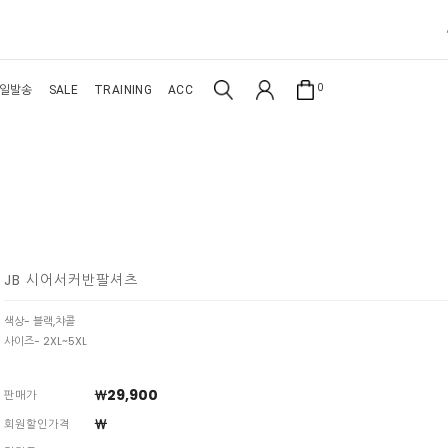
0
일발송
SALE
TRAINING
ACC
JB 시어서커반팔셔츠
색상- 블랙,챠콜
사이즈- 2XL~5XL
￦29,900
판매가
￦
회원할인가격