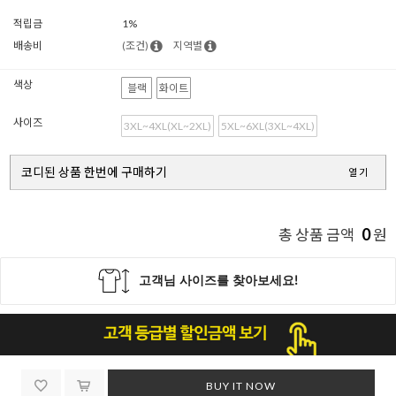
적립금
1%
배송비
(조건)
지역별
색상
블랙
화이트
사이즈
3XL~4XL(XL~2XL)
5XL~6XL(3XL~4XL)
코디된 상품 한번에 구매하기
열기
0
총 상품 금액
원
BUY IT NOW