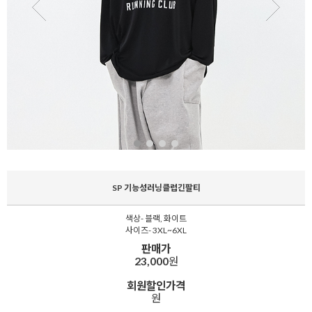
SP 기능성러닝클럽긴팔티
색상- 블랙, 화이트
사이즈- 3XL~6XL
판매가
23,000
원
회원할인가격
원