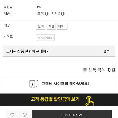
적립금
1%
배송비
(조건)
지역별
색상
블랙
차콜
네이비
사이즈
~3XL(FREE)
코디된 상품 한번에 구매하기
열기
0
총 상품 금액
원
BUY IT NOW