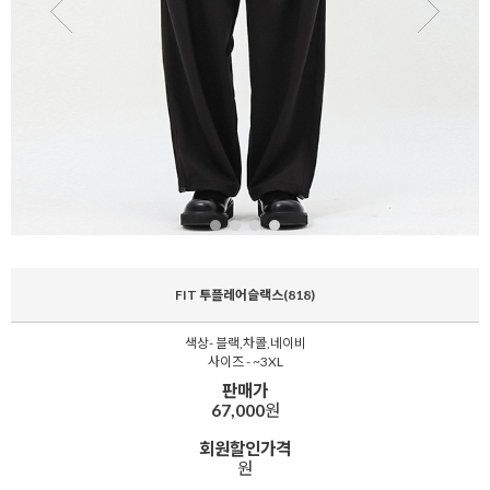
FIT 투플레어슬랙스(818)
색상- 블랙,차콜,네이비
사이즈 - ~3XL
판매가
67,000
원
회원할인가격
원