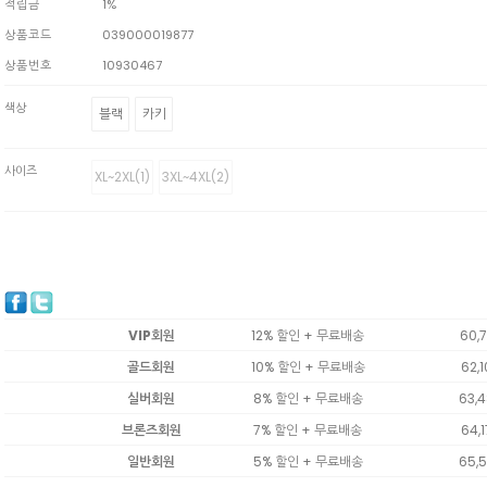
적립금
1%
상품코드
039000019877
상품번호
10930467
색상
블랙
카키
사이즈
XL~2XL(1)
3XL~4XL(2)
VIP회원
12% 할인 + 무료배송
60,
골드회원
10% 할인 + 무료배송
62,
실버회원
8% 할인 + 무료배송
63,
브론즈회원
7% 할인 + 무료배송
64,
일반회원
5% 할인 + 무료배송
65,