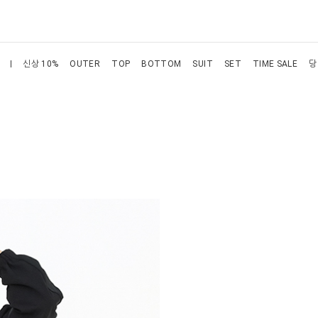
신상 10%
OUTER
TOP
BOTTOM
SUIT
SET
TIME SALE
당