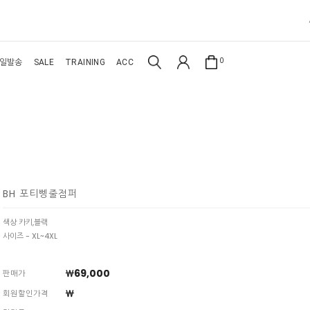
0
일발송
SALE
TRAINING
ACC
BH 포티삥줄점퍼
색상 카키,블랙
사이즈 - XL~4XL
￦69,000
판매가
￦
회원할인가격