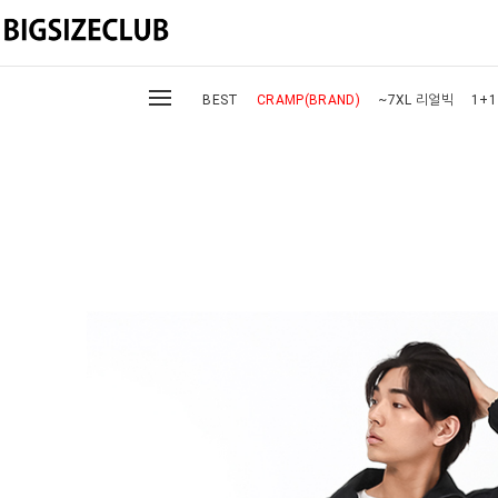
BEST
CRAMP(BRAND)
~7XL 리얼빅
1+1