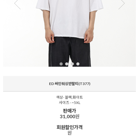
ED 싸인워싱반팔티(T377)
색상- 블랙,화이트
사이즈 - ~5XL
판매가
31,000
원
회원할인가격
원