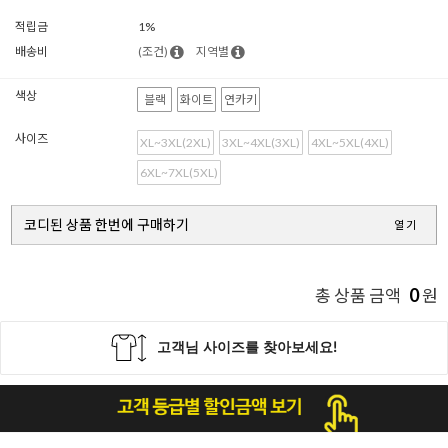
적립금
1%
배송비
(조건)
지역별
색상
블랙
화이트
연카키
사이즈
XL~3XL(2XL)
3XL~4XL(3XL)
4XL~5XL(4XL)
6XL~7XL(5XL)
코디된 상품 한번에 구매하기
열기
0
총 상품 금액
원