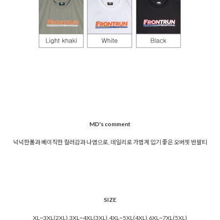
MD's comment
넉넉한품과 베이직한 컬러감과 나염으로, 데일리로 가볍게 입기 좋은 오버핏 반팔티
SIZE
XL~3XL(2XL),3XL~4XL(3XL),4XL~5XL(4XL),6XL~7XL(5XL)