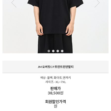
JM 오버핏CP프런트런반팔티
색상- 블랙, 화이트,연카키
사이즈 - XL~7XL
판매가
38,500
원
회원할인가격
원