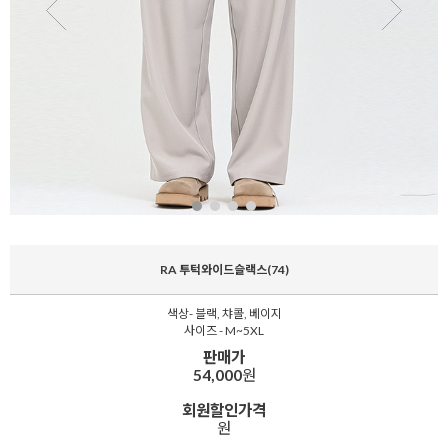
RA 투턱와이드슬랙스(74)
색상- 블랙, 챠콜, 베이지
사이즈 - M~5XL
판매가
54,000
원
회원할인가격
원