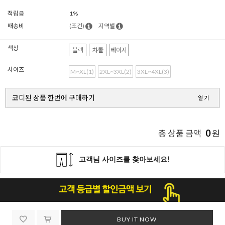
적립금
1%
배송비
(조건)
지역별
색상
블랙
챠콜
베이지
사이즈
M~XL(1)
2XL~3XL(2)
3XL~4XL(3)
코디된 상품 한번에 구매하기
열기
0
총 상품 금액
원
BUY IT NOW