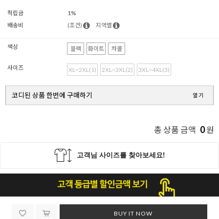
적립금
1%
배송비
(조건)
지역별
색상
블랙
화이트
차콜
사이즈
XL~2XL(1)
2XL~3XL(2)
3XL~4XL(3)
코디된 상품 한번에 구매하기
열기
0
총 상품 금액
원
BUY IT NOW