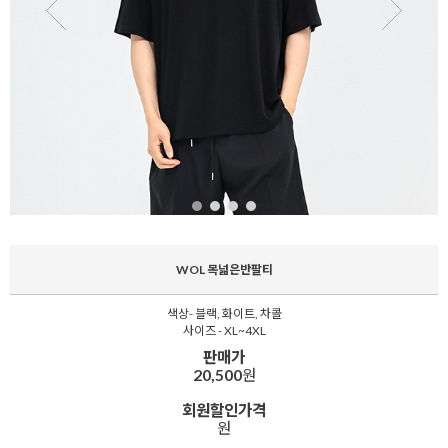
WOL 목넓은반팔티
색상- 블랙, 화이트, 차콜
사이즈 - XL~4XL
판매가
20,500
원
회원할인가격
원