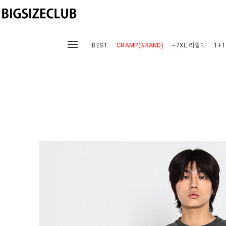
BEST
CRAMP(BRAND)
~7XL 리얼빅
1+1