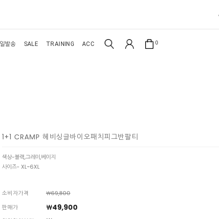
0
일발송
SALE
TRAINING
ACC
1+1 CRAMP 헤비싱글바이오패치피그반팔티
색상-블랙,그레이,베이지
사이즈- XL~6XL
소비자가격
￦69,800
￦49,900
판매가