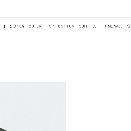
신상 10%
OUTER
TOP
BOTTOM
SUIT
SET
TIME SALE
당