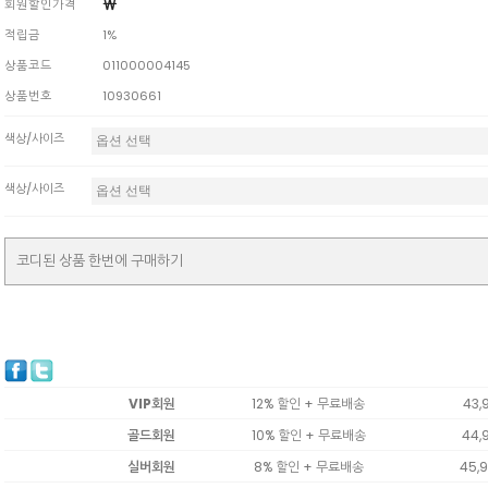
￦
회원할인가격
적립금
1%
상품코드
011000004145
상품번호
10930661
색상/사이즈
색상/사이즈
코디된 상품 한번에 구매하기
VIP회원
12% 할인 + 무료배송
43,
골드회원
10% 할인 + 무료배송
44,
실버회원
8% 할인 + 무료배송
45,