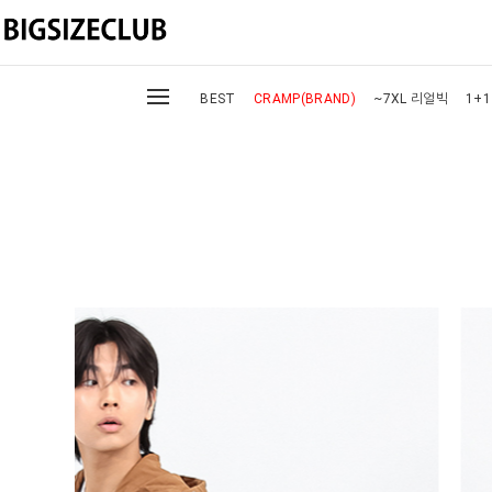
BEST
CRAMP(BRAND)
~7XL 리얼빅
1+1