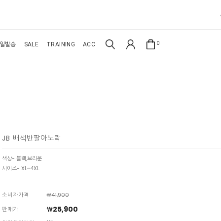
0
일발송
SALE
TRAINING
ACC
JB 배색반팔아노락
색상- 블랙,브라운
사이즈- XL~4XL
소비자가격
￦41,900
￦25,900
판매가