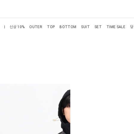
신상 10%
OUTER
TOP
BOTTOM
SUIT
SET
TIME SALE
당