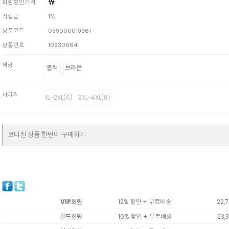
￦
회원할인가격
적립금
1%
상품코드
039000019961
상품번호
10930664
색상
블랙
브라운
사이즈
XL~2XL(6)
3XL~4XL(8)
코디된 상품 한번에 구매하기
VIP회원
12% 할인 + 무료배송
22,
골드회원
10% 할인 + 무료배송
23,