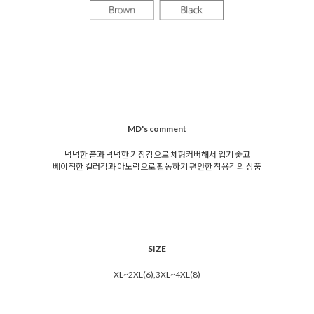
MD's comment
넉넉한 품과 넉넉한 기장감으로 체형커버해서 입기 좋고
베이직한 컬러감과 아노락으로 활동하기 편안한 착용감의 상품
SIZE
XL~2XL(6),3XL~4XL(8)