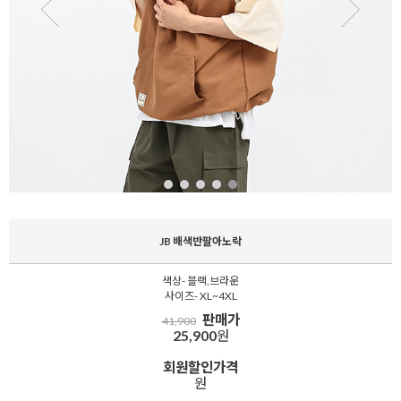
JB 배색반팔아노락
색상- 블랙,브라운
사이즈- XL~4XL
판매가
41,900
25,900
원
회원할인가격
원