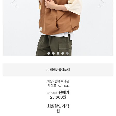
JB 배색반팔아노락
색상- 블랙,브라운
사이즈- XL~4XL
판매가
41,900
25,900
원
회원할인가격
원