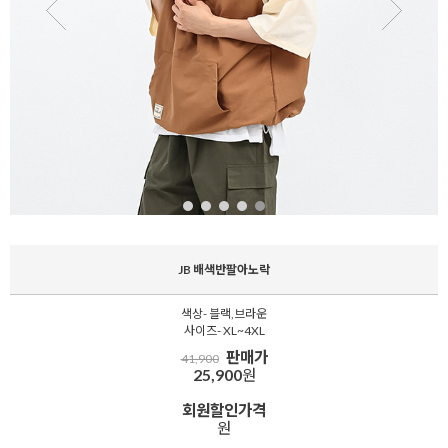
JB 배색반팔아노락
색상- 블랙,브라운
사이즈- XL~4XL
판매가
41,900
25,900
원
회원할인가격
원