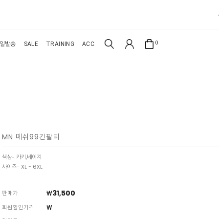
0
일발송
SALE
TRAINING
ACC
MN 메쉬99긴팔티
색상- 카키,베이지
사이즈- XL ~ 6XL
￦31,500
판매가
￦
회원할인가격