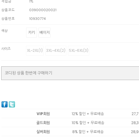
적립금
1%
상품코드
039000020021
상품번호
10930774
색상
카키
베이지
사이즈
XL~2XL(1)
3XL~4XL(2)
5XL~6XL(3)
코디된 상품 한번에 구매하기
VIP회원
12% 할인 + 무료배송
27,
골드회원
10% 할인 + 무료배송
28,
실버회원
8% 할인 + 무료배송
28,