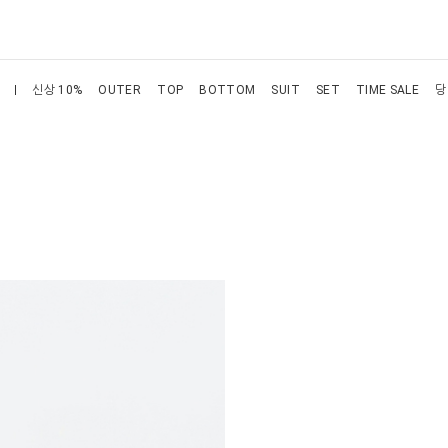
신상 10%
OUTER
TOP
BOTTOM
SUIT
SET
TIME SALE
당