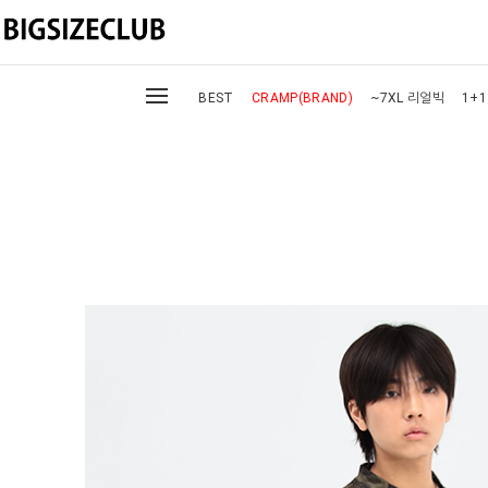
BEST
CRAMP(BRAND)
~7XL 리얼빅
1+1