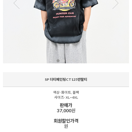
SP 더티페인팅CT125반팔티
색상- 화이트, 블랙
사이즈- XL~4XL
판매가
37,000
원
회원할인가격
원