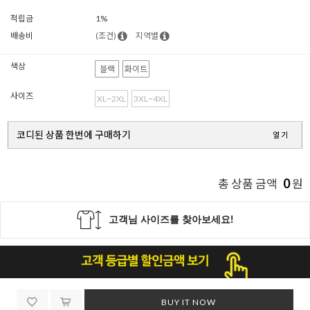
적립금
1%
배송비
(조건)
지역별
색상
블랙
화이트
사이즈
XL~2XL
3XL~4XL
코디된 상품 한번에 구매하기
열기
0
총 상품 금액
원
BUY IT NOW