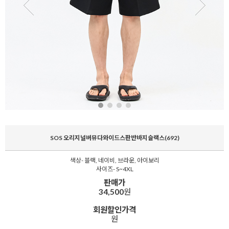
SOS 오리지널버뮤다와이드스판반바지슬랙스(692)
색상- 블랙, 네이비, 브라운, 아이보리
사이즈- S~4XL
판매가
34,500
원
회원할인가격
원