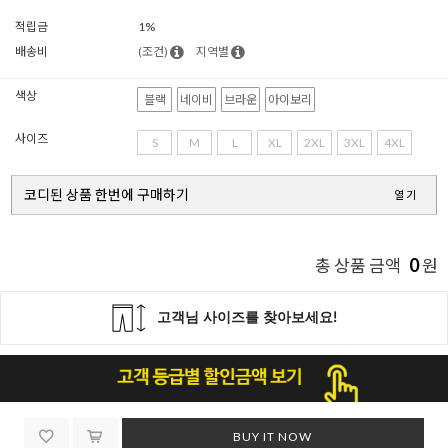
적립금
1%
배송비
(조건)
지역별
색상
블랙
네이비
브라운
아이보리
사이즈
S
M
L
XL
2XL
3XL
4XL
코디된 상품 한번에 구매하기
열기
0
총 상품 금액
원
BUY IT NOW