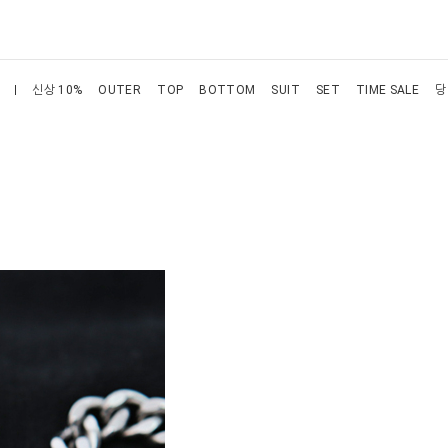
신상 10%
OUTER
TOP
BOTTOM
SUIT
SET
TIME SALE
당