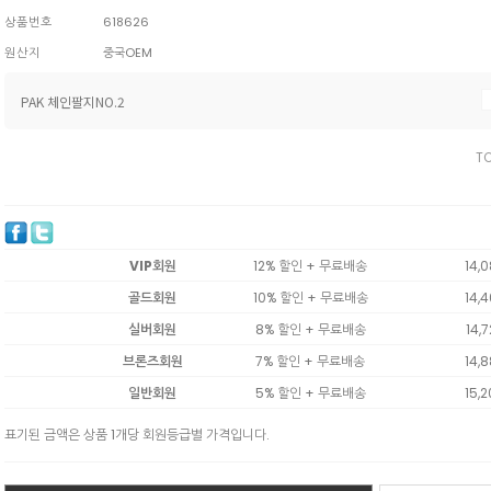
상품번호
618626
원산지
중국OEM
PAK 체인팔지NO.2
TO
VIP회원
12% 할인 + 무료배송
14,
골드회원
10% 할인 + 무료배송
14,
실버회원
8% 할인 + 무료배송
14,
브론즈회원
7% 할인 + 무료배송
14,
일반회원
5% 할인 + 무료배송
15,
표기된 금액은 상품 1개당 회원등급별 가격입니다.