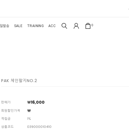
0
일발송
SALE
TRAINING
ACC
PAK 체인팔지NO.2
￦
16,000
판매가
￦
회원할인가격
적립금
1%
상품코드
039000010410