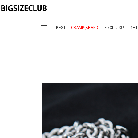
BEST
CRAMP(BRAND)
~7XL 리얼빅
1+1