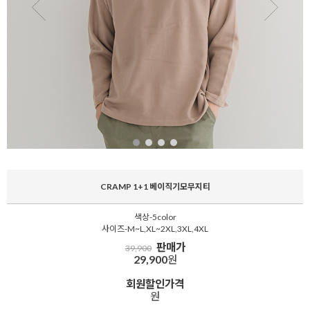
CRAMP 1+1 베이직기모무지티
색상-5color
사이즈-M~L,XL~2XL,3XL,4XL