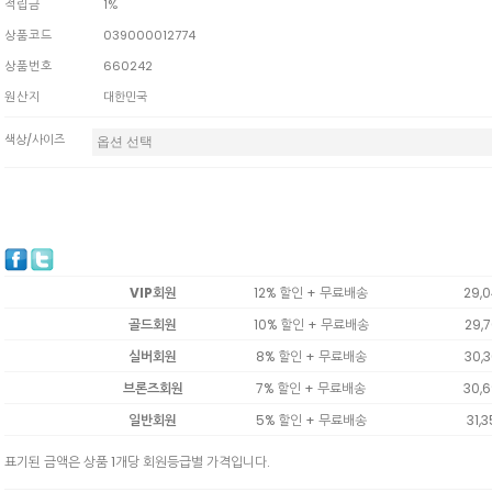
적립금
1%
상품코드
039000012774
상품번호
660242
원산지
대한민국
색상/사이즈
VIP회원
12% 할인 + 무료배송
29,
골드회원
10% 할인 + 무료배송
29,
실버회원
8% 할인 + 무료배송
30,
브론즈회원
7% 할인 + 무료배송
30,
일반회원
5% 할인 + 무료배송
31,
표기된 금액은 상품 1개당 회원등급별 가격입니다.