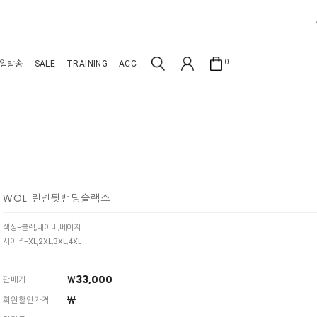
0
일발송
SALE
TRAINING
ACC
WOL 린넨뒷밴딩슬랙스
색상-블랙,네이비,베이지
사이즈-XL,2XL,3XL,4XL
￦33,000
판매가
￦
회원할인가격