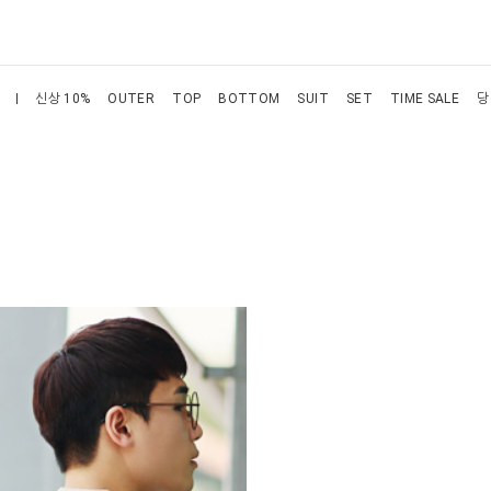
신상 10%
OUTER
TOP
BOTTOM
SUIT
SET
TIME SALE
당