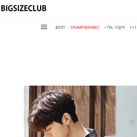
BEST
CRAMP(BRAND)
~7XL 리얼빅
1+1