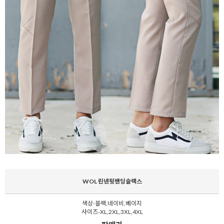
WOL 린넨뒷밴딩슬랙스
색상-블랙,네이비,베이지
사이즈-XL,2XL,3XL,4XL