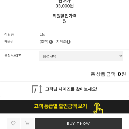
판매가
33,000
원
회원할인가격
원
적립금
1%
배송비
(조건)
지역별
색상/사이즈
0
총 상품 금액
원
BUY IT NOW