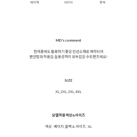
MD's comment
한여름에도 활용하기 좋은 린넨소재로 제작되어
편안함과 착용감,실용성까지 모두잡은 수트팬츠에요!
SIZE
XL,2XL,3XL,4XL
모델착용색상&사이즈
색상 : 베이지,블랙 & 사이즈 : XL