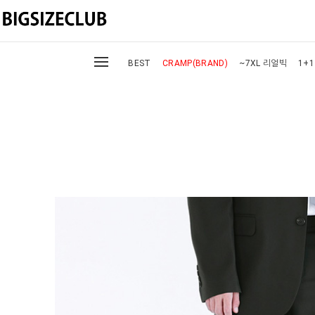
BEST
CRAMP(BRAND)
~7XL 리얼빅
1+1