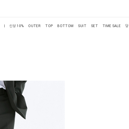
신상 10%
OUTER
TOP
BOTTOM
SUIT
SET
TIME SALE
당