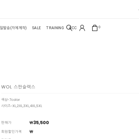
0
일발송(자체제작)
SALE
TRAINING
ACC
WOL 스판슬랙스
색상-7color
사이즈-XL,2XL,3XL,4XL,5XL
￦35,500
판매가
￦
회원할인가격