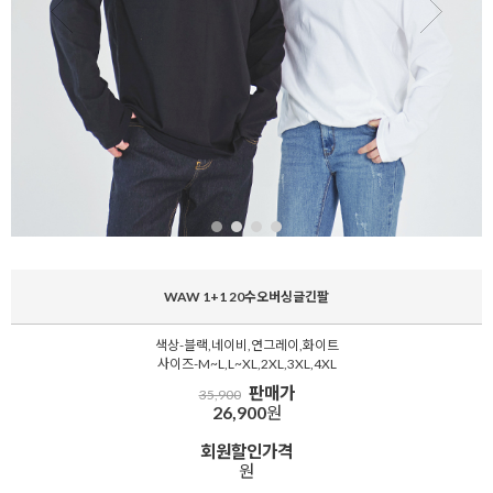
WAW 1+1 20수오버싱글긴팔
색상-블랙,네이비,연그레이,화이트
사이즈-M~L,L~XL,2XL,3XL,4XL
판매가
35,900
26,900
원
회원할인가격
원