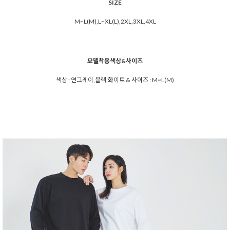
SIZE
M~L(M),L~XL(L),2XL,3XL,4XL
모델착용색상&사이즈
색상 : 연그레이,블랙,화이트 & 사이즈 : M~L(M)