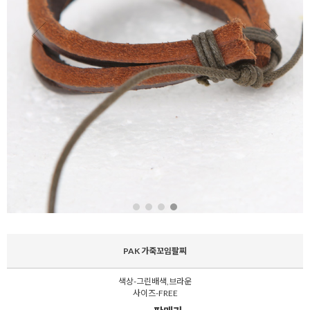
PAK 가죽꼬임팔찌
색상-그린배색,브라운
사이즈-FREE