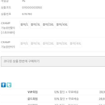
적립금
1%
상품코드
011000003350
상품번호
676780
CRAMP
블랙/L
블랙/XL
블랙/3XL
블랙/4XL
기능성반팔티
(스포츠웨어)
CRAMP
블랙/L
블랙/XL
블랙/2XL
블랙/3XL
블랙/4XL
기능성반바지
코디된 상품 한번에 구매하기
VIP회원
12% 할인 + 무료배송
28,
골드회원
10% 할인 + 무료배송
28,