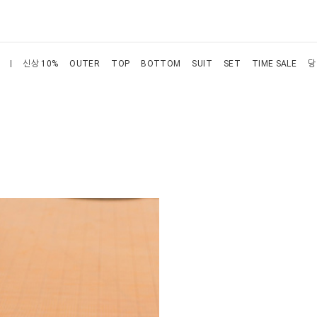
신상 10%
OUTER
TOP
BOTTOM
SUIT
SET
TIME SALE
당