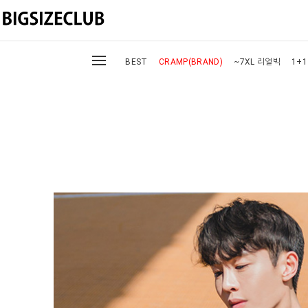
BEST
CRAMP(BRAND)
~7XL 리얼빅
1+1