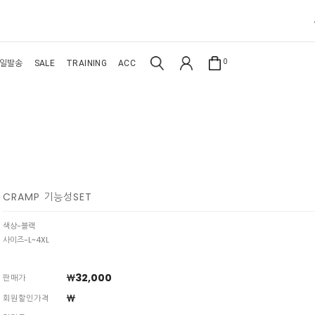
0
일발송
SALE
TRAINING
ACC
CRAMP 기능성SET
색상-블랙
사이즈-L~4XL
￦32,000
판매가
￦
회원할인가격