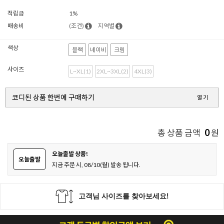
적립금
1%
배송비
(조건)
지역별
색상
블랙
네이비
크림
사이즈
L~XL(1)
2XL~3XL(2)
4XL(3)
코디된 상품 한번에 구매하기
열기
0
총 상품 금액
원
오늘출발 상품!
오늘출발
지금 주문 시, 08/10(월) 발송 됩니다.