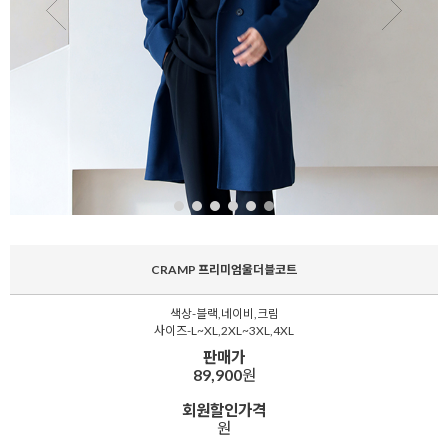
CRAMP 프리미엄울더블코트
색상-블랙,네이비,크림
사이즈-L~XL,2XL~3XL,4XL
판매가
89,900
원
회원할인가격
원