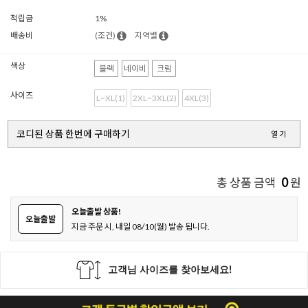
적립금
1%
배송비
(조건)
지역별
색상
블랙
네이비
크림
사이즈
L~XL(1)
2XL~3XL(2)
4XL(3)
코디된 상품 한번에 구매하기
열기
0
총 상품 금액
원
오늘출발 상품!
오늘출발
지금 주문 시, 내일 08/10(월) 발송 됩니다.