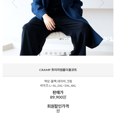
CRAMP 프리미엄울더블코트
색상-블랙,네이비,크림
사이즈-L~XL,2XL~3XL,4XL
판매가
89,900
원
회원할인가격
원