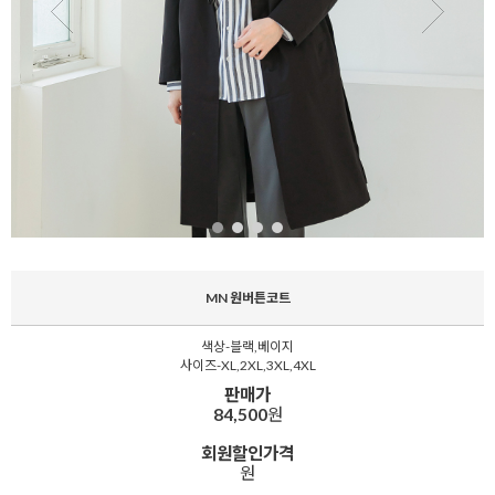
MN 원버튼코트
색상-블랙,베이지
사이즈-XL,2XL,3XL,4XL
판매가
84,500
원
회원할인가격
원