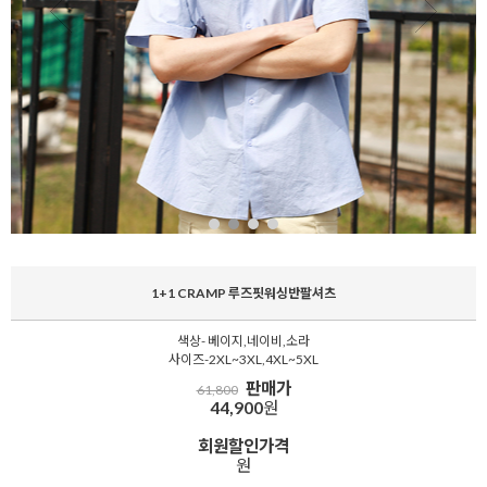
1+1 CRAMP 루즈핏워싱반팔셔츠
색상- 베이지,네이비,소라
사이즈-2XL~3XL,4XL~5XL
판매가
61,800
44,900
원
회원할인가격
원