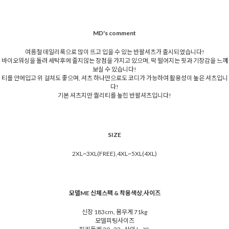
MD's comment
여름철 데일리룩으로 많이 뜨고 입을 수 있는 반팔셔츠가 출시되었습니다!
바이오워싱을 돌려 세탁후에 줄지않는 장점을 가지고 있으며, 딱 떨어지는 핏과 기장감을 느껴
보실 수 있습니다!
티를 안에입고 위 걸쳐도 좋으며, 셔츠 하나만으로도 코디가 가능하여 활용성이 높은 셔츠입니
다!
기본 셔츠지만 퀄리티를 높힌 반팔셔츠입니다!
SIZE
2XL~3XL(FREE),4XL~5XL(4XL)
모델ME 신체스팩 & 착용색상,사이즈
신장 183cm, 몸무게 71kg
모델피팅사이즈