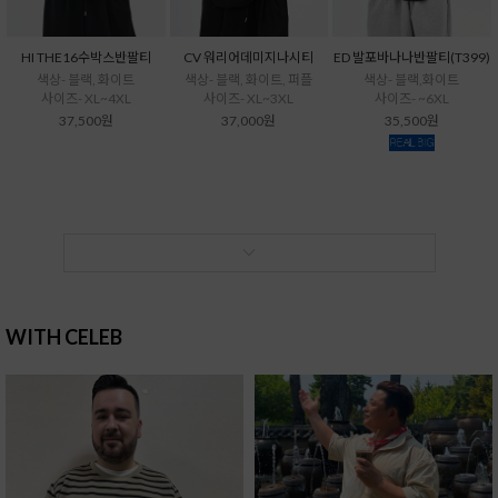
HI THE16수박스반팔티
CV 워리어데미지나시티
ED 발포바나나반팔티(T399)
색상- 블랙, 화이트
색상- 블랙, 화이트, 퍼플
색상- 블랙,화이트
사이즈- XL~4XL
사이즈- XL~3XL
사이즈- ~6XL
37,500원
37,000원
35,500원
WITH CELEB