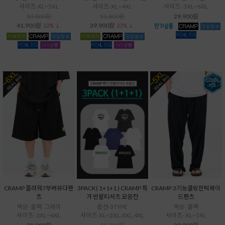
사이즈-XL~5XL
사이즈-XL~4XL
사이즈- 3XL~6XL
53,800원
51,800원
29,900원
41,900원
39,900원
22% ↓
23% ↓
CRAMP 플라워7부버뮤다팬
3PACK( 1+1+1 ) CRAMP 특
CRAMP 3기능쿨링핀턱와이
츠
가 반팔티셔츠 모음전
드팬츠
색상- 블랙, 그레이
옵션-3TYPE
색상- 블랙
사이즈- 3XL~6XL
사이즈-XL~2XL,3XL,4XL
사이즈- XL~5XL