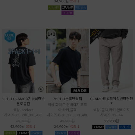
34,900원
25% ↓
1+1+1 CRAMP 3기능쿨링반
PHI 1+1분또반팔티
CRAMP 데일리워싱밴딩면팬
팔모음전
츠
색상-화이트,연베이지,코코
색상-7colors
아,카키,블랙
색상- 블랙,카키,연베이지
사이즈-XL~2XL,3XL,4XL
사이즈-L~XL,2XL,3XL,4XL
사이즈- 32~44
65,700원
42,900원
29,900원
43,900원
24,900원
33% ↓
42% ↓