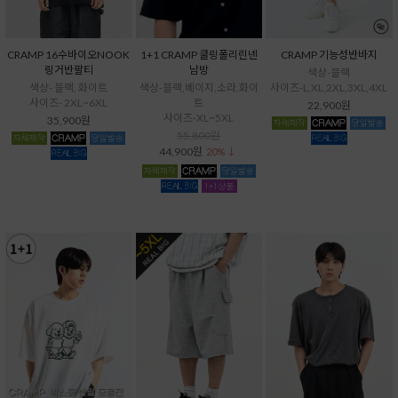
CRAMP 16수바이오NOOK
1+1 CRAMP 쿨링폴리린넨
CRAMP 기능성반바지
링거반팔티
남방
색상-블랙
색상- 블랙, 화이트
색상-블랙,베이지,소라,화이
사이즈-L,XL,2XL,3XL,4XL
사이즈- 2XL~6XL
트
22,900원
사이즈-XL~5XL
35,900원
55,800원
44,900원
20% ↓