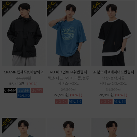
CRAMP 입체포켓바람막이
VU 피그먼트74워반팔티
SP 분또배색레이어드반팔티
64,900원
색상- 다크그레이, 퍼플, 블루
색상- 블랙,챠콜
사이즈- ~5XL
사이즈- 2XL~5XL
58,410원
(10%↓)
29,500원
31,500원
26,550원
28,350원
(10%↓)
(10%↓)