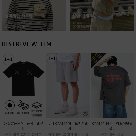
BEST REVIEW ITEM
1+1 CRAMP 니플커버반팔
1+1 CRAMP 와이드패치반
CRAMP 16수바이오어반반
티
바지
팔티
색상-블랙,그레이,화이트
색상-블랙,그레이,블루,챠콜
색상- 블랙,챠콜