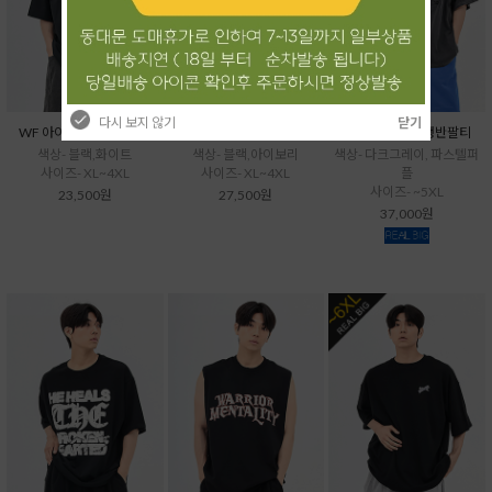
다시 보지 않기
닫기
WF 아이스소로나반팔티
WF 배색소로나반팔티
VU 곰세마리급행반팔티
색상- 블랙,화이트
색상- 블랙,아이보리
색상- 다크그레이, 파스텔퍼
사이즈- XL~4XL
사이즈- XL~4XL
플
사이즈- ~5XL
23,500원
27,500원
37,000원