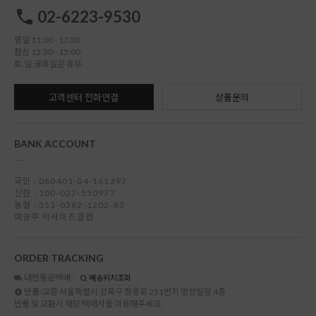
02-6223-9530
평일 11:00 - 17:30
점심 13:30 - 15:00
토,일,공휴일은 휴무
고객센터 전화연결
상품문의
BANK ACCOUNT
국민 : 060401-04-161397
신한 : 100-027-550977
농협 : 351-0382-1202-83
예금주 빅사이즈클럽
ORDER TRACKING
대한통운택배
배송위치조회
반품/교환
서울특별시 성북구 정릉로 251번지 명성빌딩 4층
반품 및 교환시 해당 택배사를 이용해주세요.