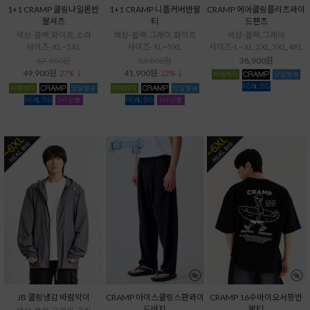
1+1 CRAMP 쿨링나일론반
1+1 CRAMP 니플커버반팔
CRAMP 에어쿨링플리츠와이
팔셔츠
티
드팬츠
색상-블랙,화이트,소라
색상-블랙,그레이,화이트
색상-블랙,그레이
사이즈-XL~5XL
사이즈-XL~5XL
사이즈-L~XL,2XL,3XL,4XL
67,900원
53,800원
38,900원
49,900원
41,900원
27% ↓
22% ↓
JB 쿨링냉감 바람막이
CRAMP 아이스쿨링스판와이
CRAMP 16수바이오서핑반
드바지
팔티