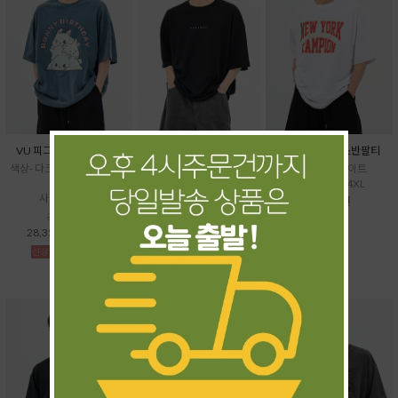
VU 피그토끼케익반팔티
UN 페르소나반팔티
HI 뉴욕16수박스반팔티
색상- 다크그레이,베이지,블
색상- 블랙,화이트
색상- 블랙,화이트
루
사이즈- ~4XL
사이즈- XL~4XL
사이즈- ~5XL
31,500원
37,500원
31,500원
28,350원
(10%↓)