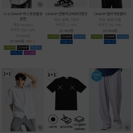
1+1 CRAMP 박스핏반팔모
CRAMP 건빵카고버뮤다팬츠
CRAMP 헨리넥반팔티
음전
색상- 블랙,그레이
색상- 블랙,챠콜
색상-4colors
사이즈- L~5XL
사이즈- XL~5XL
사이즈-3XL~6XL
35,900원
29,900원
35,800원
25,900원
28% ↓