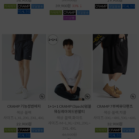
38,900원
59,700원
29,900원
39,900원
33% ↓
CRAMP 기능성반바지
1+1+1 CRAMP (3pack)덤블
CRAMP 7부버뮤다팬츠
워싱레이어드반팔티
색상-블랙
색상-블랙,차콜
사이즈-L,XL,2XL,3XL,4XL
색상-블랙,화이트
사이즈-3XL~4XL,5XL~6XL
사이즈-M~L,XL~2XL,2XL~
22,900원
32,900원
3XL,4XL
46,500원