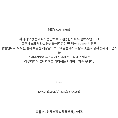
MD's comment
자체제작 상품으로 직접 만져보고 선정한 와이드 슬랙스입니다!
고객님들의 핏과 실용성을 생각하여 만드는 CRAMP 브랜드
상품입니다. 넉넉한 품과 적당한 기장감으로 고객님들에게 최상의 핏을 제공하는 와이드팬츠
는
군더더기없이 루즈하게 떨어지는 핏감이 소재와 잘
어우러지며 트렌디하고 어디에든 매칭하시기 좋습니다.
SIZE
L~XL(1),2XL(2),3XL(3),4XL(4)
모델ME 신체스팩 & 착용색상,사이즈