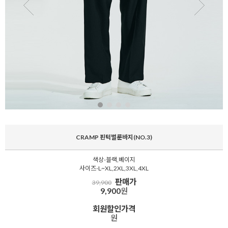
CRAMP 핀턱벌룬바지(NO.3)
색상-블랙,베이지
사이즈-L~XL,2XL,3XL,4XL
판매가
39,900
9,900
원
회원할인가격
원