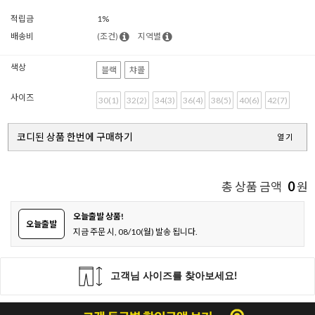
적립금
1%
배송비
(조건)
지역별
색상
블랙
챠콜
사이즈
30(1)
32(2)
34(3)
36(4)
38(5)
40(6)
42(7)
코디된 상품 한번에 구매하기
열기
0
총 상품 금액
원
오늘출발 상품!
오늘출발
지금 주문 시, 08/10(월) 발송 됩니다.