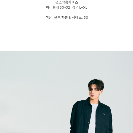
평소착용사이즈
허리둘레 30~32 , 상의 L~XL
색상 : 블랙,챠콜 & 사이즈 : 30