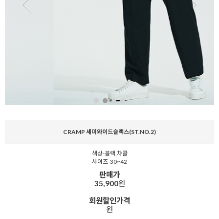
CRAMP 세미와이드슬랙스(ST.NO.2)
색상-블랙,챠콜
사이즈-30~42
판매가
35,900
원
회원할인가격
원