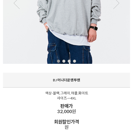
BJ 어나더문맨투맨
색상-블랙,그레이,챠콜,화이트
사이즈-~4XL
판매가
32,000
원
회원할인가격
원