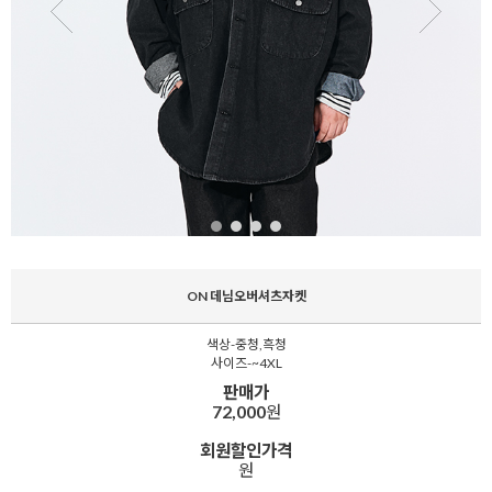
ON 데님오버셔츠자켓
색상-중청,흑청
사이즈-~4XL
판매가
72,000
원
회원할인가격
원