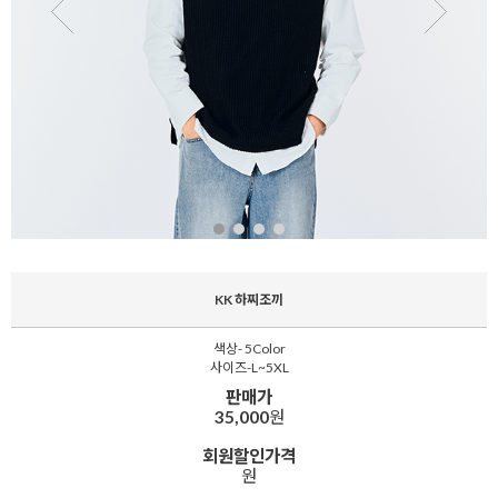
KK 하찌조끼
색상- 5Color
사이즈-L~5XL
판매가
35,000
원
회원할인가격
원