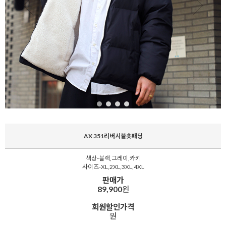
AX 351리버시블숏패딩
색상-블랙,그레이,카키
사이즈-XL,2XL,3XL,4XL
판매가
89,900
원
회원할인가격
원