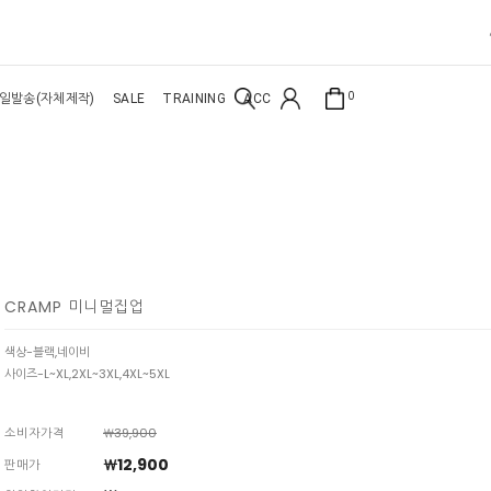
0
일발송(자체제작)
SALE
TRAINING
ACC
CRAMP 미니멀집업
색상-블랙,네이비
사이즈-L~XL,2XL~3XL,4XL~5XL
소비자가격
￦39,900
￦12,900
판매가