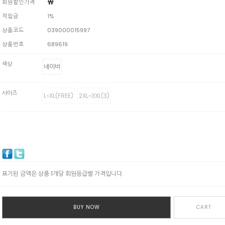
￦
회원할인가격
적립금
1%
상품코드
039000015997
상품번호
689619
색상
네이비
사이즈
L~XL(FREE)
2XL~3XL(3)
표기된 금액은 상품 1개당 회원등급별 가격입니다.
BUY NOW
CART