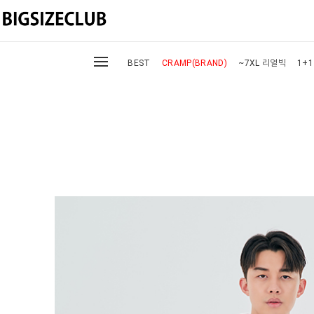
BEST
CRAMP(BRAND)
~7XL 리얼빅
1+1