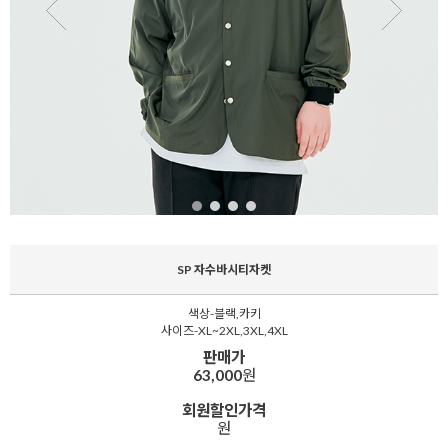
SP 자수바시티자켓
색상-블랙,카키
사이즈-XL~2XL,3XL,4XL
판매가
63,000
원
회원할인가격
원