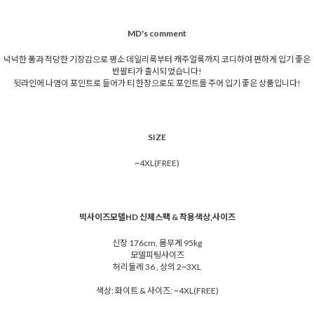
MD's comment
넉넉한 품과 적당한 기장감으로 평소 데일리룩부터 캐주얼룩까지 코디하여 편하게 입기 좋은
반팔티가 출시되었습니다!
뒷라인에 나염이 포인트로 들어가 티 한장으로도 포인트를 주어 입기 좋은 상품입니다!
SIZE
~4XL(FREE)
빅사이즈모델HD 신체스팩 & 착용색상,사이즈
신장 176cm, 몸무게 95kg
모델피팅사이즈
허리둘레 36 , 상의 2~3XL
색상: 화이트 & 사이즈: ~4XL(FREE)