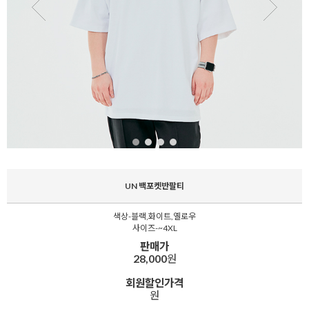
UN 백포켓반팔티
색상-블랙,화이트,옐로우
사이즈-~4XL
판매가
28,000
원
회원할인가격
원