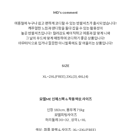
MD's comment
여름철에 누구나 쉽고 편하게 코디할 수 있는 반팔셔츠가 출시되었습니다!
캐주얼한 느낌과 댄디함을 둘다 잡을 수 있는 활용성이
높은 반팔셔츠입니다! 컬러감도 베이직하고 여름과 잘 맞게 니와
그 날의 무드에 맞게 매칭하여 코디하기 좋은 상품입니다!
아우터식으로 입거나 깔끔한 미니멀룩에도 잘 어울리는 상품입니다!
SIZE
XL~2XL(FREE),3XL(3),4XL(4)
모델ME 신체스팩 & 착용색상,사이즈
신장 183cm, 몸무게 71kg
모델피팅사이즈
허리둘레 30~32 , 상의 L~XL
색상 : 퍼플,블랙 & 사이즈 : XL~2XL(FREE)