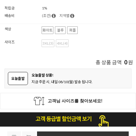
적립금
1%
배송비
(조건)
지역별
색상
화이트
블루
퍼플
사이즈
3XL(3)
4XL(4)
0
총 상품 금액
원
오늘출발 상품!
오늘출발
지금 주문 시, 내일 08/10(월) 발송 됩니다.