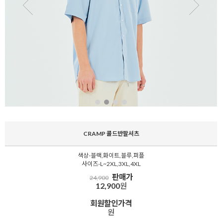
CRAMP 콜드반팔셔츠
색상-블랙,화이트,블루,퍼플
사이즈-L~2XL,3XL,4XL
판매가
24,900
12,900
원
회원할인가격
원