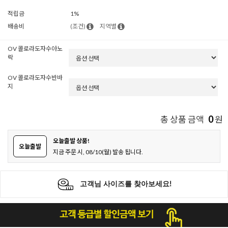
적립금
1%
배송비
(조건)
지역별
OV 콜로라도자수아노
락
OV 콜로라도자수반바
지
0
총 상품 금액
원
오늘출발 상품!
오늘출발
지금 주문 시, 08/10(월) 발송 됩니다.