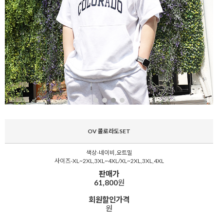
OV 콜로라도SET
색상-네이비,오트밀
사이즈-XL~2XL,3XL~4XL/XL~2XL,3XL,4XL
판매가
61,800
원
회원할인가격
원