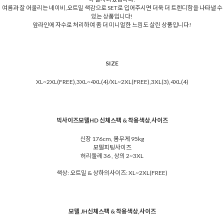
여름과 잘 어울리는 네이비,오트밀 색감으로 SET로 입어주시면 더욱 더 트렌디함을 나타낼 수
있는 상품입니다!
앞라인에 자수로 처리하여 좀 더 미니멀한 느낌도 살린 상품입니다!
SIZE
XL~2XL(FREE),3XL~4XL(4)/XL~2XL(FREE),3XL(3),4XL(4)
빅사이즈모델HD 신체스팩 & 착용색상,사이즈
신장 176cm, 몸무게 95kg
모델피팅사이즈
허리둘레 36 , 상의 2~3XL
색상: 오트밀 & 상하의사이즈: XL~2XL(FREE)
모델 JH신체스팩 & 착용색상,사이즈