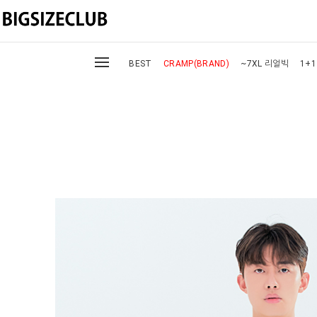
BEST
CRAMP(BRAND)
~7XL 리얼빅
1+1