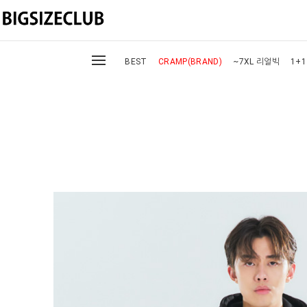
BEST
CRAMP(BRAND)
~7XL 리얼빅
1+1