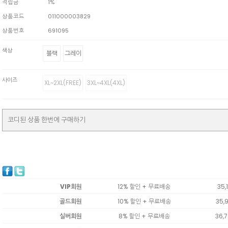
적립금
1%
상품코드
011000003829
상품번호
691095
색상
블랙
그레이
사이즈
XL~2XL(FREE)
3XL~4XL(4XL)
코디된 상품 한번에 구매하기
VIP회원
12% 할인 + 무료배송
35,1
골드회원
10% 할인 + 무료배송
35,
실버회원
8% 할인 + 무료배송
36,