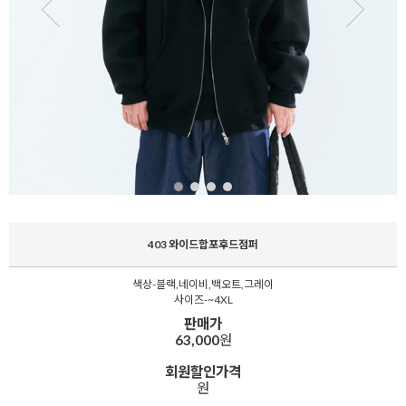
403 와이드합포후드점퍼
색상-블랙,네이비,백오트,그레이
사이즈-~4XL
판매가
63,000
원
회원할인가격
원