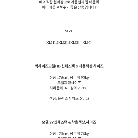
베이직한 컬러감으로 겨울철과 잘 어울려
어디에든 걸쳐주기 좋은 상품입니다!
SIZE
XL(1),2XL(2),3XL(3),4XL(4)
빅사이즈모델HD 신체스팩 & 착용색상,사이즈
신장 176cm, 몸무게 95kg
모델피팅사이즈
허리둘레 36 , 상의 2~3XL
색상: 블랙 & 사이즈: XL(1)
모델 SY신체스팩 & 착용색상,사이즈
신장 175cm, 몸무게 70kg