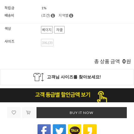
적립금
1%
배송비
(조건)
지역별
색상
베이지
챠콜
사이즈
3XL(3)
0
총 상품 금액
원
BUY IT NOW