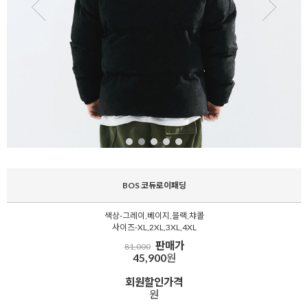
BOS 코듀로이패딩
색상-그레이,베이지,블랙,챠콜
사이즈-XL,2XL,3XL,4XL
판매가
81,000
45,900
원
회원할인가격
원